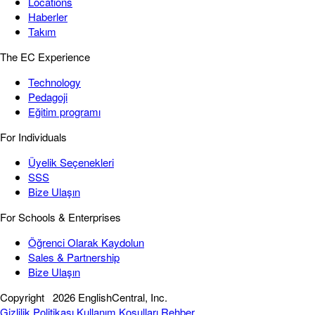
Locations
Haberler
Takım
The EC Experience
Technology
Pedagoji
Eğitim programı
For Individuals
Üyelik Seçenekleri
SSS
Bize Ulaşın
For Schools & Enterprises
Öğrenci Olarak Kaydolun
Sales & Partnership
Bize Ulaşın
Copyright
2026 EnglishCentral, Inc.
Gizlilik Politikası
Kullanım Koşulları
Rehber