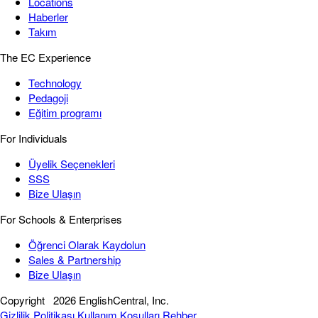
Locations
Haberler
Takım
The EC Experience
Technology
Pedagoji
Eğitim programı
For Individuals
Üyelik Seçenekleri
SSS
Bize Ulaşın
For Schools & Enterprises
Öğrenci Olarak Kaydolun
Sales & Partnership
Bize Ulaşın
Copyright
2026 EnglishCentral, Inc.
Gizlilik Politikası
Kullanım Koşulları
Rehber