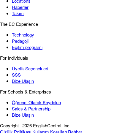
Locations
Haberler
Takım
The EC Experience
Technology
Pedagoji
Eğitim programı
For Individuals
Üyelik Seçenekleri
SSS
Bize Ulaşın
For Schools & Enterprises
Öğrenci Olarak Kaydolun
Sales & Partnership
Bize Ulaşın
Copyright
2026 EnglishCentral, Inc.
Gizlilik Politikası
Kullanım Koşulları
Rehber