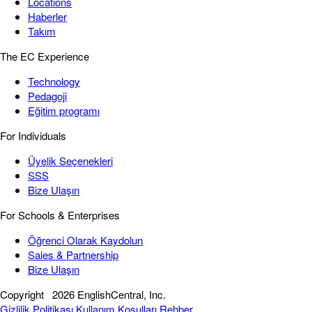
Locations
Haberler
Takım
The EC Experience
Technology
Pedagoji
Eğitim programı
For Individuals
Üyelik Seçenekleri
SSS
Bize Ulaşın
For Schools & Enterprises
Öğrenci Olarak Kaydolun
Sales & Partnership
Bize Ulaşın
Copyright
2026 EnglishCentral, Inc.
Gizlilik Politikası
Kullanım Koşulları
Rehber