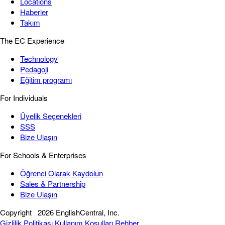
Locations
Haberler
Takım
The EC Experience
Technology
Pedagoji
Eğitim programı
For Individuals
Üyelik Seçenekleri
SSS
Bize Ulaşın
For Schools & Enterprises
Öğrenci Olarak Kaydolun
Sales & Partnership
Bize Ulaşın
Copyright
2026 EnglishCentral, Inc.
Gizlilik Politikası
Kullanım Koşulları
Rehber