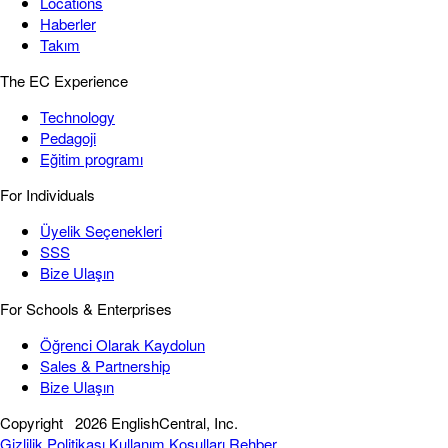
Locations
Haberler
Takım
The EC Experience
Technology
Pedagoji
Eğitim programı
For Individuals
Üyelik Seçenekleri
SSS
Bize Ulaşın
For Schools & Enterprises
Öğrenci Olarak Kaydolun
Sales & Partnership
Bize Ulaşın
Copyright
2026 EnglishCentral, Inc.
Gizlilik Politikası
Kullanım Koşulları
Rehber