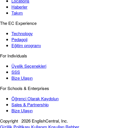
Locations
Haberler
Takım
The EC Experience
Technology
Pedagoji
Eğitim programı
For Individuals
Üyelik Seçenekleri
SSS
Bize Ulaşın
For Schools & Enterprises
Öğrenci Olarak Kaydolun
Sales & Partnership
Bize Ulaşın
Copyright
2026 EnglishCentral, Inc.
Gizlilik Politikası
Kullanım Koşulları
Rehber