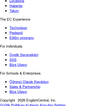
Locations
Haberler
Takım
The EC Experience
Technology
Pedagoji
Eğitim programı
For Individuals
Üyelik Seçenekleri
SSS
Bize Ulaşın
For Schools & Enterprises
Öğrenci Olarak Kaydolun
Sales & Partnership
Bize Ulaşın
Copyright
2026 EnglishCentral, Inc.
Gizlilik Politikası
Kullanım Koşulları
Rehber