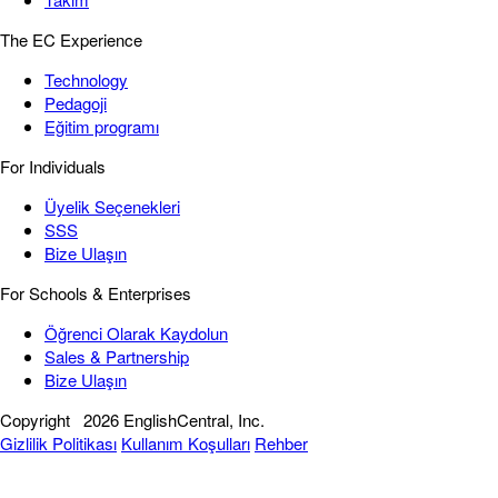
The EC Experience
Technology
Pedagoji
Eğitim programı
For Individuals
Üyelik Seçenekleri
SSS
Bize Ulaşın
For Schools & Enterprises
Öğrenci Olarak Kaydolun
Sales & Partnership
Bize Ulaşın
Copyright
2026 EnglishCentral, Inc.
Gizlilik Politikası
Kullanım Koşulları
Rehber