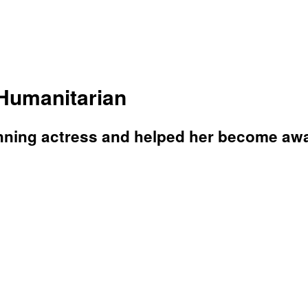
 Humanitarian
nning actress and helped her become awar