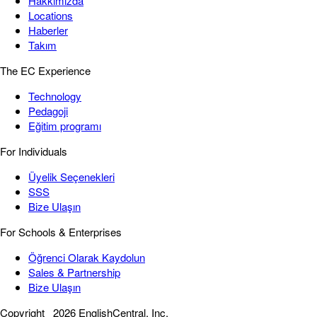
Hakkımızda
Locations
Haberler
Takım
The EC Experience
Technology
Pedagoji
Eğitim programı
For Individuals
Üyelik Seçenekleri
SSS
Bize Ulaşın
For Schools & Enterprises
Öğrenci Olarak Kaydolun
Sales & Partnership
Bize Ulaşın
Copyright
2026 EnglishCentral, Inc.