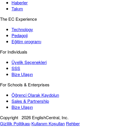
Haberler
Takım
The EC Experience
Technology
Pedagoji
Eğitim programı
For Individuals
Üyelik Seçenekleri
SSS
Bize Ulaşın
For Schools & Enterprises
Öğrenci Olarak Kaydolun
Sales & Partnership
Bize Ulaşın
Copyright
2026 EnglishCentral, Inc.
Gizlilik Politikası
Kullanım Koşulları
Rehber