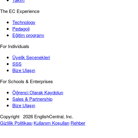
The EC Experience
Technology
Pedagoji
Eğitim programı
For Individuals
Üyelik Seçenekleri
SSS
Bize Ulaşın
For Schools & Enterprises
Öğrenci Olarak Kaydolun
Sales & Partnership
Bize Ulaşın
Copyright
2026 EnglishCentral, Inc.
Gizlilik Politikası
Kullanım Koşulları
Rehber