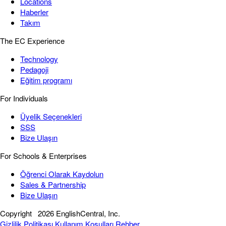
Locations
Haberler
Takım
The EC Experience
Technology
Pedagoji
Eğitim programı
For Individuals
Üyelik Seçenekleri
SSS
Bize Ulaşın
For Schools & Enterprises
Öğrenci Olarak Kaydolun
Sales & Partnership
Bize Ulaşın
Copyright
2026 EnglishCentral, Inc.
Gizlilik Politikası
Kullanım Koşulları
Rehber