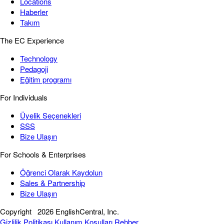
Locations
Haberler
Takım
The EC Experience
Technology
Pedagoji
Eğitim programı
For Individuals
Üyelik Seçenekleri
SSS
Bize Ulaşın
For Schools & Enterprises
Öğrenci Olarak Kaydolun
Sales & Partnership
Bize Ulaşın
Copyright
2026 EnglishCentral, Inc.
Gizlilik Politikası
Kullanım Koşulları
Rehber