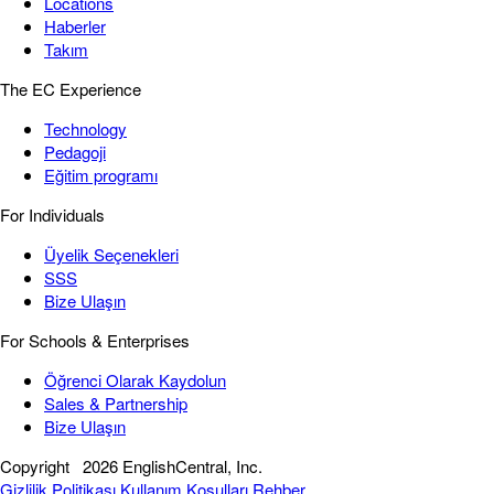
Locations
Haberler
Takım
The EC Experience
Technology
Pedagoji
Eğitim programı
For Individuals
Üyelik Seçenekleri
SSS
Bize Ulaşın
For Schools & Enterprises
Öğrenci Olarak Kaydolun
Sales & Partnership
Bize Ulaşın
Copyright
2026 EnglishCentral, Inc.
Gizlilik Politikası
Kullanım Koşulları
Rehber