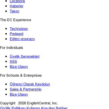
Locations
Haberler
Takım
The EC Experience
Technology
Pedagoji
Eğitim programı
For Individuals
Üyelik Seçenekleri
SSS
Bize Ulaşın
For Schools & Enterprises
Öğrenci Olarak Kaydolun
Sales & Partnership
Bize Ulaşın
Copyright
2026 EnglishCentral, Inc.
Gizlilik Politikası
Kullanım Koşulları
Rehber