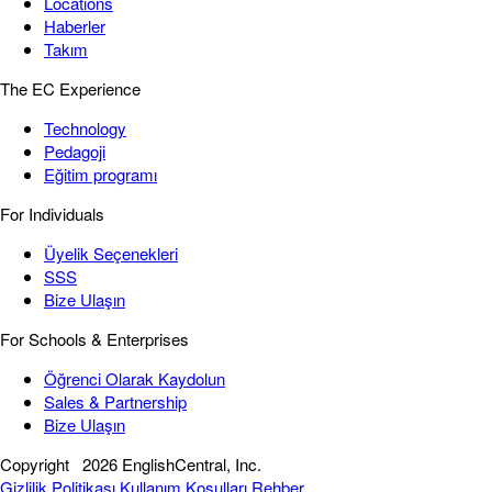
Locations
Haberler
Takım
The EC Experience
Technology
Pedagoji
Eğitim programı
For Individuals
Üyelik Seçenekleri
SSS
Bize Ulaşın
For Schools & Enterprises
Öğrenci Olarak Kaydolun
Sales & Partnership
Bize Ulaşın
Copyright
2026 EnglishCentral, Inc.
Gizlilik Politikası
Kullanım Koşulları
Rehber