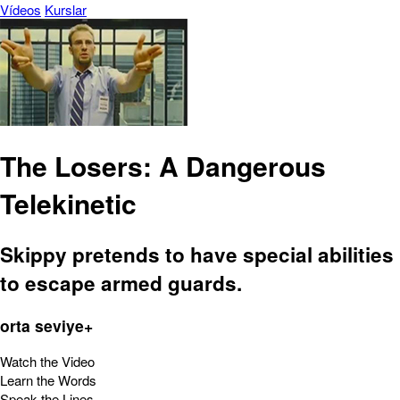
Vídeos
Kurslar
The Losers: A Dangerous
Telekinetic
Skippy pretends to have special abilities
to escape armed guards.
orta seviye+
Watch the Video
Learn the Words
Speak the Lines