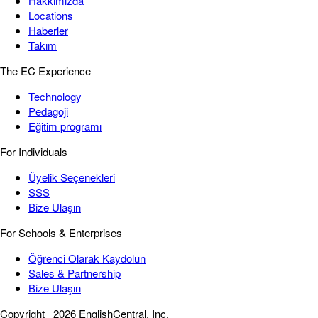
Hakkımızda
Locations
Haberler
Takım
The EC Experience
Technology
Pedagoji
Eğitim programı
For Individuals
Üyelik Seçenekleri
SSS
Bize Ulaşın
For Schools & Enterprises
Öğrenci Olarak Kaydolun
Sales & Partnership
Bize Ulaşın
Copyright
2026 EnglishCentral, Inc.