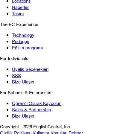
Locations
Haberler
Takım
The EC Experience
Technology
Pedagoji
Eğitim programı
For Individuals
Üyelik Seçenekleri
SSS
Bize Ulaşın
For Schools & Enterprises
Öğrenci Olarak Kaydolun
Sales & Partnership
Bize Ulaşın
Copyright
2026 EnglishCentral, Inc.
Gizlilik Politikası
Kullanım Koşulları
Rehber