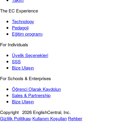
The EC Experience
Technology
Pedagoji
Eğitim programı
For Individuals
Üyelik Seçenekleri
SSS
Bize Ulaşın
For Schools & Enterprises
Öğrenci Olarak Kaydolun
Sales & Partnership
Bize Ulaşın
Copyright
2026 EnglishCentral, Inc.
Gizlilik Politikası
Kullanım Koşulları
Rehber