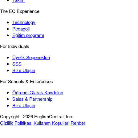
The EC Experience
Technology
Pedagoji
Eğitim programı
For Individuals
Üyelik Seçenekleri
SSS
Bize Ulaşın
For Schools & Enterprises
Öğrenci Olarak Kaydolun
Sales & Partnership
Bize Ulaşın
Copyright
2026 EnglishCentral, Inc.
Gizlilik Politikası
Kullanım Koşulları
Rehber