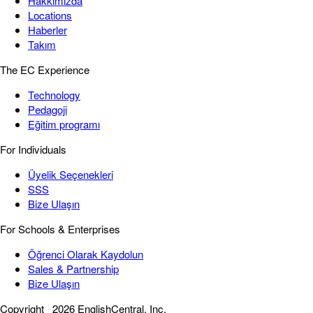
Hakkımızda
Locations
Haberler
Takım
The EC Experience
Technology
Pedagoji
Eğitim programı
For Individuals
Üyelik Seçenekleri
SSS
Bize Ulaşın
For Schools & Enterprises
Öğrenci Olarak Kaydolun
Sales & Partnership
Bize Ulaşın
Copyright
2026 EnglishCentral, Inc.