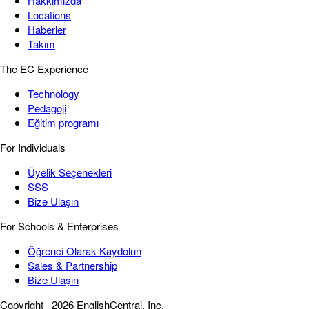
Hakkımızda
Locations
Haberler
Takım
The EC Experience
Technology
Pedagoji
Eğitim programı
For Individuals
Üyelik Seçenekleri
SSS
Bize Ulaşın
For Schools & Enterprises
Öğrenci Olarak Kaydolun
Sales & Partnership
Bize Ulaşın
Copyright
2026 EnglishCentral, Inc.