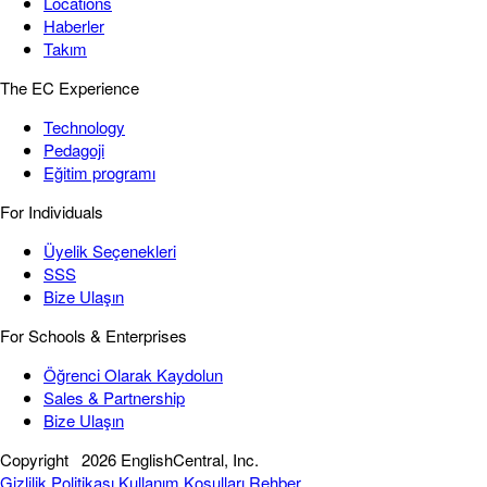
Locations
Haberler
Takım
The EC Experience
Technology
Pedagoji
Eğitim programı
For Individuals
Üyelik Seçenekleri
SSS
Bize Ulaşın
For Schools & Enterprises
Öğrenci Olarak Kaydolun
Sales & Partnership
Bize Ulaşın
Copyright
2026 EnglishCentral, Inc.
Gizlilik Politikası
Kullanım Koşulları
Rehber