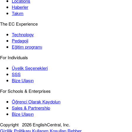
Locations
Haberler
Takım
The EC Experience
Technology
Pedagoji
Eğitim programı
For Individuals
Üyelik Seçenekleri
SSS
Bize Ulaşın
For Schools & Enterprises
Öğrenci Olarak Kaydolun
Sales & Partnership
Bize Ulaşın
Copyright
2026 EnglishCentral, Inc.
Gizlilik Politikası
Kullanım Koşulları
Rehber