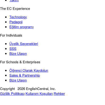
The EC Experience
Technology
Pedagoji
Eğitim programı
For Individuals
Üyelik Seçenekleri
SSS
Bize Ulaşın
For Schools & Enterprises
Öğrenci Olarak Kaydolun
Sales & Partnership
Bize Ulaşın
Copyright
2026 EnglishCentral, Inc.
Gizlilik Politikası
Kullanım Koşulları
Rehber