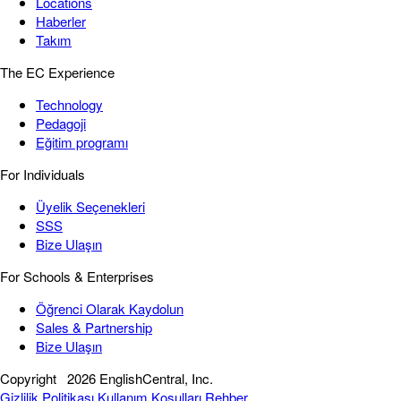
Locations
Haberler
Takım
The EC Experience
Technology
Pedagoji
Eğitim programı
For Individuals
Üyelik Seçenekleri
SSS
Bize Ulaşın
For Schools & Enterprises
Öğrenci Olarak Kaydolun
Sales & Partnership
Bize Ulaşın
Copyright
2026 EnglishCentral, Inc.
Gizlilik Politikası
Kullanım Koşulları
Rehber