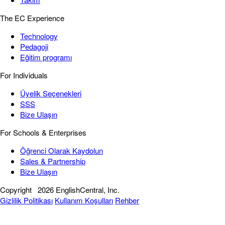
The EC Experience
Technology
Pedagoji
Eğitim programı
For Individuals
Üyelik Seçenekleri
SSS
Bize Ulaşın
For Schools & Enterprises
Öğrenci Olarak Kaydolun
Sales & Partnership
Bize Ulaşın
Copyright
2026 EnglishCentral, Inc.
Gizlilik Politikası
Kullanım Koşulları
Rehber