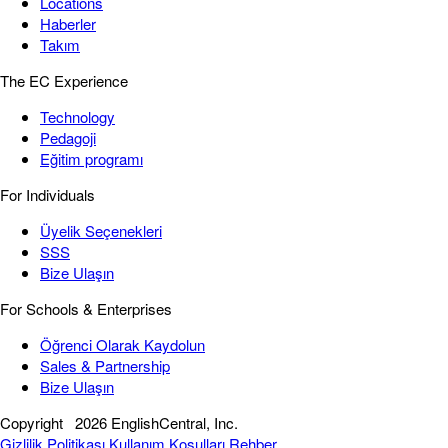
Locations
Haberler
Takım
The EC Experience
Technology
Pedagoji
Eğitim programı
For Individuals
Üyelik Seçenekleri
SSS
Bize Ulaşın
For Schools & Enterprises
Öğrenci Olarak Kaydolun
Sales & Partnership
Bize Ulaşın
Copyright
2026 EnglishCentral, Inc.
Gizlilik Politikası
Kullanım Koşulları
Rehber