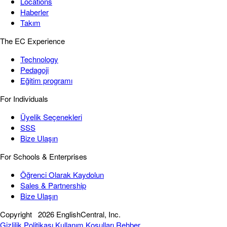
Locations
Haberler
Takım
The EC Experience
Technology
Pedagoji
Eğitim programı
For Individuals
Üyelik Seçenekleri
SSS
Bize Ulaşın
For Schools & Enterprises
Öğrenci Olarak Kaydolun
Sales & Partnership
Bize Ulaşın
Copyright
2026 EnglishCentral, Inc.
Gizlilik Politikası
Kullanım Koşulları
Rehber