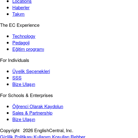
Locations
Haberler
Takım
The EC Experience
Technology
Pedagoji
Eğitim programı
For Individuals
Üyelik Seçenekleri
SSS
Bize Ulaşın
For Schools & Enterprises
Öğrenci Olarak Kaydolun
Sales & Partnership
Bize Ulaşın
Copyright
2026 EnglishCentral, Inc.
Gizlilik Politikası
Kullanım Koşulları
Rehber