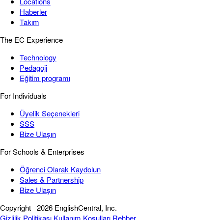
Locations
Haberler
Takım
The EC Experience
Technology
Pedagoji
Eğitim programı
For Individuals
Üyelik Seçenekleri
SSS
Bize Ulaşın
For Schools & Enterprises
Öğrenci Olarak Kaydolun
Sales & Partnership
Bize Ulaşın
Copyright
2026 EnglishCentral, Inc.
Gizlilik Politikası
Kullanım Koşulları
Rehber