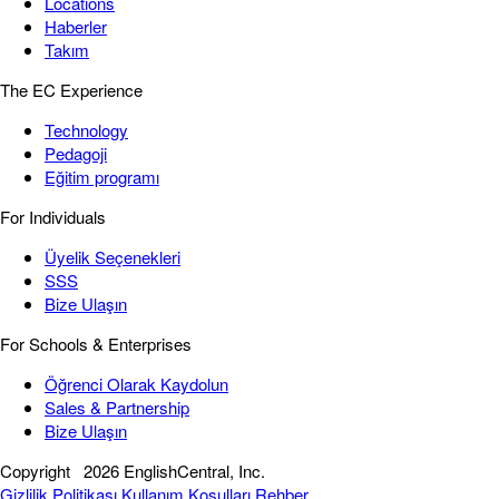
Locations
Haberler
Takım
The EC Experience
Technology
Pedagoji
Eğitim programı
For Individuals
Üyelik Seçenekleri
SSS
Bize Ulaşın
For Schools & Enterprises
Öğrenci Olarak Kaydolun
Sales & Partnership
Bize Ulaşın
Copyright
2026 EnglishCentral, Inc.
Gizlilik Politikası
Kullanım Koşulları
Rehber